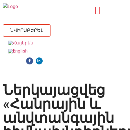
ՆՎԻՐԱԲԵՐԵԼ
Ներկայացվեց
«Հանրային և
անվտանգային