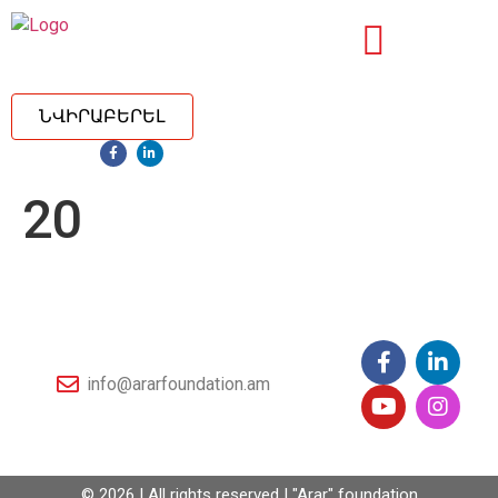
ՆՎԻՐԱԲԵՐԵԼ
20
info@ararfoundation.am
© 2026 | All rights reserved | "Arar" foundation