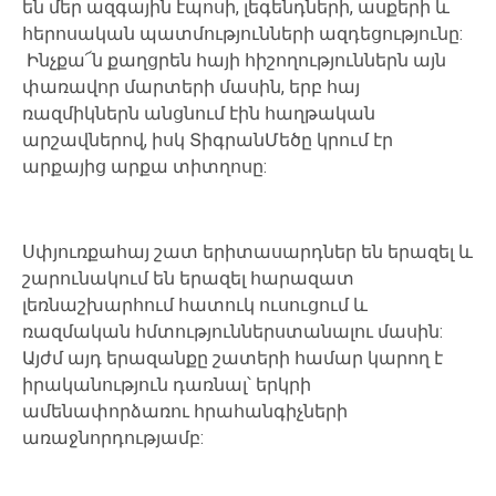
են մեր
ազգային
էպոսի
,
լեգենդների, ասքերի
և
հերոսական
պատմությունների
ազդեցությունը
:
Ինչքա՜ն
քաղցրեն
հայի
հիշողություններն
այն
փառավոր
մարտերի
մասին
,
երբ
հայ
ռազմիկներն
անցնում
էին
հաղթական
արշավներով
,
իսկ
ՏիգրանՄեծը
կրում
էր
արքայից
արքա
տիտղոսը
:
Սփյուռքահայ
շատ
երիտասարդներ են
երազել
և
շարունակում
են
երազել հարազատ
լեռնաշխարհում
հատուկ
ուսուցում և
ռազմական
հմտություններստանալու
մասին
:
Այժմ այդ
երազանքը շատերի համար
կարող
է
իրականություն
դառնալ՝
երկրի
ամենափորձառու
հրահանգիչների
առաջնորդությամբ
: