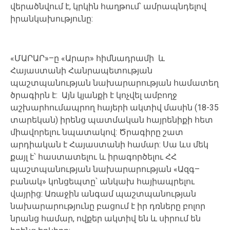
վերածնվում
է
,
կրկին
հաղթում՝ ամրապնդելով
իրանկախությունը
:
«
ՄԱՐԱՐ
»–
ը
«
Արար
»
հիմնադրամի
և
Հայաստանի Հանրապետության
պաշտպանության
նախարարության համատեղ
ծրագիրն
է
:
Այն
կյանքի
է
կոչվել
ամբողջ
աշխարհումապրող
հայերի
ակտիվ
մասին
(18-35
տարեկան
)
իրենց պատմական
հայրենիքի
հետ
միավորելու
նպատակով
:
Ծրագիրը շատ
արդիական
է
Հայաստանի
համար
:
Սա
ևս
մեկ
քայլ
է՝ հաստատելու և իրագործելու
ՀՀ
պաշտպանության նախարարության
«
Ազգ
–
բանակ
»
կոնցեպտը՝
անկախ
հայիապրելու
վայրից
:
Առաջին
անգամ
պաշտպանության
նախարարությունը
բացում
է
իր
դռները
բոլոր
նրանց
համար
,
ովքեր
ակտիվ
են
և
սիրում
են