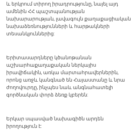
և
երկրում
տիրող
իրադրությունը
,
նայել
այդ
ամենին
ՀՀ
պաշտպանության
նախարարության
,
լավագույն քաղաքացիական
նախաձեռնությունների
և
հարթակների
տեսանկյուններից
:
Երիտասարդները
կծանոթանան
աշխարհաքաղաքական ներկայիս
իրավիճակին
,
առկա
մարտահրավերներին
,
որոնց
առջև
կանգնած
են Հայաստանը
և
նրա
ժողովուրդը
,
ինչպես
նաև անգնահատելի
գործնական փորձ
ձեռք
կբերեն:
Երկար
սպասված
նախագիծն արդեն
իրողություն
է
: