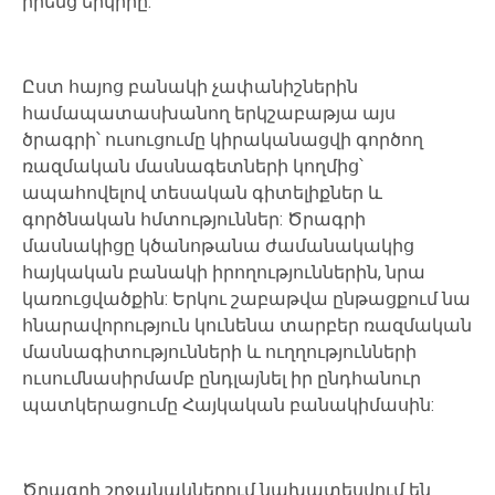
իրենց
երկիրը
:
Ըստ հայոց
բանակի
չափանիշներին
համապատասխանող երկշաբաթյա
այս
ծրագրի՝
ուսուցումը
կիրականացվի
գործող
ռազմական
մասնագետների
կողմից՝
ապահովելով
տեսական գիտելիքներ
և
գործնական
հմտություններ
:
Ծրագրի
մասնակիցը կծանոթանա
ժամանակակից
հայկական
բանակի իրողություններին
,
նրա
կառուցվածքին
:
Երկու
շաբաթվա ընթացքում
նա
հնարավորություն կունենա
տարբեր
ռազմական
մասնագիտությունների և
ուղղությունների
ուսումնասիրմամբ ընդլայնել
իր
ընդհանուր
պատկերացումը Հայկական
բանակիմասին
:
Ծրագրի
շրջանակներում
նախատեսվում
են