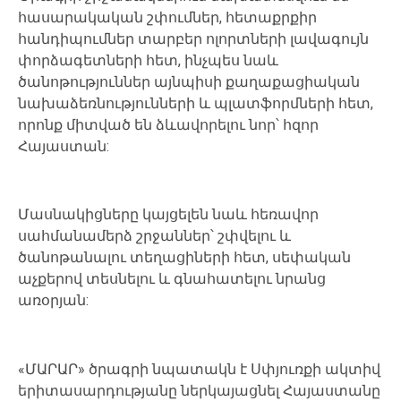
հասարակական
շփումներ
,
հետաքրքիր
հանդիպումներ
տարբեր
ոլորտների
լավագույն
փորձագետների հետ
,
ինչպես
նաև
ծանոթություններ այնպիսի
քաղաքացիական
նախաձեռնությունների
և
պլատֆորմների
հետ
,
որոնք
միտված
են ձևավորելու
նոր՝
հզոր
Հայաստան
:
Մասնակիցները
կայցելեն նաև
հեռավոր
սահմանամերձ
շրջաններ՝
շփվելու և
ծանոթանալու տեղացիների
հետ
,
սեփական
աչքերով
տեսնելու
և գնահատելու
նրանց
առօրյան
:
«
ՄԱՐԱՐ
»
ծրագրի
նպատակն
է
Սփյուռքի
ակտիվ
երիտասարդությանը ներկայացնել
Հայաստանը