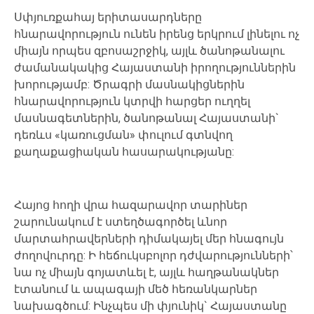
Սփյուռքահայ
երիտասարդները
հնարավորություն
ունեն
իրենց
երկրում լինելու
ոչ
միայն
որպես
զբոսաշրջիկ
,
այլև ծանոթանալու
ժամանակակից Հայաստանի
իրողություններին
խորությամբ
:
Ծրագրի
մասնակիցներին
հնարավորություն
կտրվի
հարցեր
ուղղել
մասնագետներին
,
ծանոթանալ Հայաստանի
`
դեռևս
«
կառուցման
»
փուլում
գտնվող
քաղաքացիական հասարակությանը
:
Հայոց
հողի վրա
հազարավոր
տարիներ
շարունակում
է
ստեղծագործել
ևնոր
մարտահրավերների
դիմակայել
մեր
հնագույն
ժողովուրդը
:
Ի
հեճուկսբոլոր
դժվարությունների՝
նա
ոչ
միայն
գոյատևել է
,
այլև
հաղթանակներ
էտանում
և
ապագայի
մեծ հեռանկարներ
նախագծում
:
Ինչպես
մի
փյունիկ
`
Հայաստանը